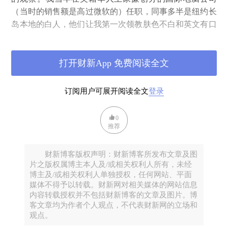
（当时的销售额是高过微软的）任职，同事多半是纽约长
岛本地的白人，他们让我第一次领教肤色不白和英文有口
音的人在他们眼中的次等地位，不过我认为这没有什么可
责怪的地方，因为他们从来就在一种封闭的社会圈子里生
活，我恐怕是他们第一次近距离每天要接触的异族。他们
打开财新App 免费阅读全文
之中一些人只是有无形的偏见，有些是对“外国人“的见识
和能力感到威胁，所以需要找出可以比你优越的地方，比
订阅用户可展开阅读全文
登录
如英文没有口音。这些微妙的心理并不影响我和他们一起
工作，最后赢得他们之中一些人的尊重和友情。我在美国
0
这些年虽然有时会碰到令人生气的被歧视的事情，但是因
推荐
为整个社会环境和舆论不利于白人种族主义，碰到这些事
件都可以不放在心上。可是川普上台以后，以前很多隐藏
财新博客版权声明：财新博客所发布文章及图
压抑的白人种族主义情绪升温爆发都跟川普的言行有关，
片之版权属博主本人及/或相关权利人所有，未经
博主及/或相关权利人单独授权，任何网站、平面
让我明显感到社会环境发生变化，包括去年发生的黑人与
媒体不得予以转载。财新网对相关媒体的网站信息
警察冲突，我认为也是黑人社会对川普言论和白人种族主
内容转载授权并不包括财新博客的文章及图片。博
义回潮的反弹。我也在之前的文章里写过我的观感。
客文章均为作者个人观点，不代表财新网的立场和
观点。
川普自从被推特以他煽动暴乱为理由取消了他的账户