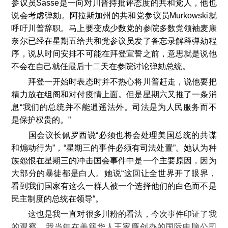
参议员Sasse是一向对川普持批评态度的共和党人，他也
说会考虑弹劾。阿拉斯加州的共和党参议员Murkowski就
呼吁川普辞职。马上要变成少数党的参院多数党领袖麦康
奈尔已经在星期五给共和党参议员发了备忘录解释弹劾程
序，说从时间安排不可能在拜登宣誓之前，意思就是说他
不会在自己就任最后十二天在参院讨论弹劾总统。
拜登一开始时表态时并不热心将川普赶走，说他要把
精力放在组阁和对付疫情上面。但是星期六又推了一条消
息“我们的总统并不能逍遥法外。司法是为人民服务而不
是保护权贵的。”
国会议长佩罗西说“必须也将会处理美国总统的共谋
和煽动行为”，“星期三的事件必须有司法处置”。她认为种
族怨恨在星期三的冲击国会事件中是一个主要原因，因为
大部分的暴徒都是白人。她说“这回让全世界开了眼界，
看到我们国家有这么一群人被一个选择他们的白色而不是
民主制度的总统在领导“。
这也是我一直对很多川粉的看法，今次事件印证了我
的观察。我当年在美籍华人王家廉创办的国际电脑公司