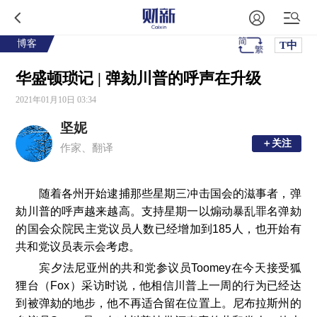
博客
T中
华盛顿琐记 | 弹劾川普的呼声在升级
2021年01月10日 03:34
坚妮
＋关注
＋关注
作家、翻译
随着各州开始逮捕那些星期三冲击国会的滋事者，弹
劾川普的呼声越来越高。支持星期一以煽动暴乱罪名弹劾
的国会众院民主党议员人数已经增加到185人，也开始有
共和党议员表示会考虑。
宾夕法尼亚州的共和党参议员Toomey在今天接受狐
狸台（Fox）采访时说，他相信川普上一周的行为已经达
到被弹劾的地步，他不再适合留在位置上。尼布拉斯州的